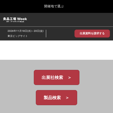
Press
ス
開催地で選ぶ
Escape
キ
to
ッ
close
食品工場 Week
グ
プ
the
ロ
2026年09月30日
し
ー
menu.
インテックス大阪/INTEX Osaka
2026年11月18日(水)～20日(金)
バ
出展資料を請求する
て
東京ビッグサイト
ル
進
ナ
【2026年9月】大阪展
ビ
む
2026年09月30日
ゲ
インテックス大阪 / INTEX Osaka, Japan
ー
シ
ョ
【2026年11月】東京展
ン
2026年11月18日
を
東京ビッグサイト/Tokyo Big Sight
出展社検索 ＞
折
り
た
た
む
製品検索 ＞