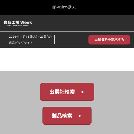
Press
ス
開催地で選ぶ
Escape
キ
to
ッ
close
食品工場 Week
グ
プ
the
ロ
2026年09月30日
し
ー
menu.
インテックス大阪/INTEX Osaka
2026年11月18日(水)～20日(金)
バ
出展資料を請求する
て
東京ビッグサイト
ル
進
ナ
【2026年9月】大阪展
ビ
む
2026年09月30日
ゲ
インテックス大阪 / INTEX Osaka, Japan
ー
シ
ョ
【2026年11月】東京展
ン
2026年11月18日
を
東京ビッグサイト/Tokyo Big Sight
出展社検索 ＞
折
り
た
た
む
製品検索 ＞