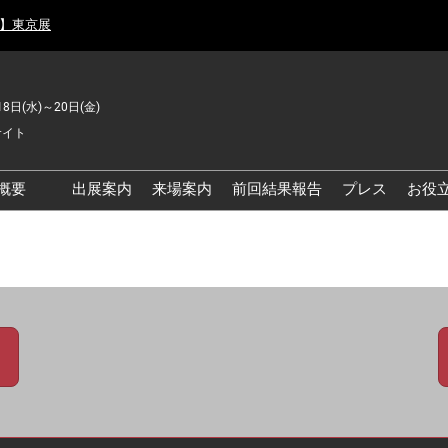
月】東京展
18日(水)～20日(金)
サイト
概要
出展案内
来場案内
前回結果報告
プレス
お役
品工場の自動化・DX展 東
品安全・衛生イノベーシ
ン展
の資源循環・環境対応フ
ア
品工場の安全対策・環境
善フェア