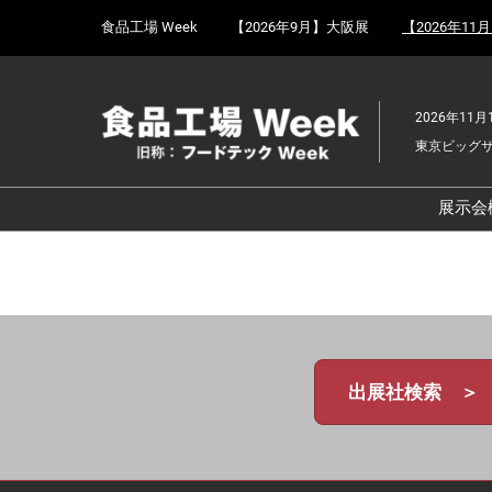
Press
ス
食品工場 Week
【2026年9月】大阪展
【2026年11
Escape
キ
to
ッ
close
プ
the
2026年11月
し
menu.
東京ビッグ
て
進
む
展示会
食
京
食
ョ
食
出展社検索 ＞
ェ
食
改