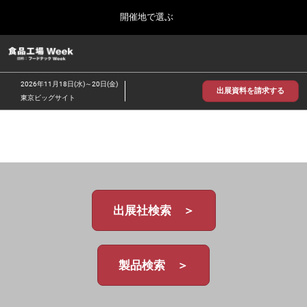
Press
ス
開催地で選ぶ
Escape
キ
to
ッ
close
食品工場 Week
グ
プ
the
ロ
2026年09月30日
し
ー
menu.
インテックス大阪/INTEX Osaka
2026年11月18日(水)～20日(金)
バ
出展資料を請求する
て
東京ビッグサイト
ル
進
ナ
【2026年9月】大阪展
ビ
む
2026年09月30日
ゲ
インテックス大阪 / INTEX Osaka, Japan
ー
シ
ョ
【2026年11月】東京展
ン
2026年11月18日
を
東京ビッグサイト/Tokyo Big Sight
出展社検索 ＞
折
り
た
た
む
製品検索 ＞