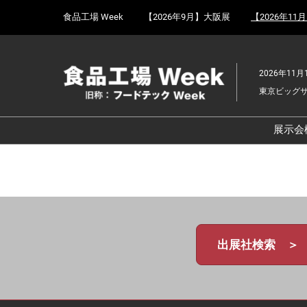
Press
ス
食品工場 Week
【2026年9月】大阪展
【2026年11
Escape
キ
to
ッ
close
プ
the
2026年11月
し
menu.
東京ビッグ
て
進
む
展示会
食
京
食
ョ
食
出展社検索 ＞
ェ
食
改