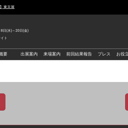
月】東京展
18日(水)～20日(金)
サイト
概要
出展案内
来場案内
前回結果報告
プレス
お役
品工場の自動化・DX展 東
品安全・衛生イノベーシ
ン展
の資源循環・環境対応フ
ア
品工場の安全対策・環境
善フェア