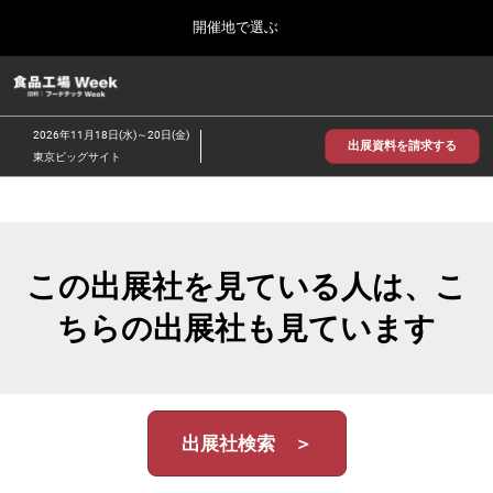
Press
ス
開催地で選ぶ
Escape
キ
to
ッ
close
食品工場 Week
グ
プ
the
ロ
2026年09月30日
し
ー
menu.
インテックス大阪/INTEX Osaka
2026年11月18日(水)～20日(金)
バ
出展資料を請求する
て
東京ビッグサイト
ル
進
ナ
【2026年9月】大阪展
ビ
む
2026年09月30日
ゲ
インテックス大阪 / INTEX Osaka, Japan
ー
シ
この出展社を見ている人は、こ
ョ
【2026年11月】東京展
ン
2026年11月18日
ちらの出展社も見ています
を
東京ビッグサイト/Tokyo Big Sight
折
り
た
た
む
出展社検索 ＞