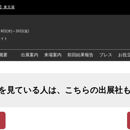
月】東京展
18日(水)～20日(金)
サイト
概要
出展案内
来場案内
前回結果報告
プレス
お役
品工場の自動化・DX展 東
品安全・衛生イノベーシ
を見ている人は、こちらの出展社
ン展
の資源循環・環境対応フ
ア
品工場の安全対策・環境
善フェア