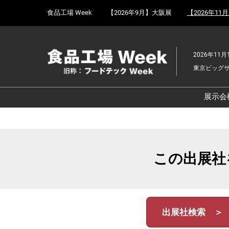
Press
ス
食品工場 Week
【2026年9月】大阪展
【2026年11
Escape
キ
to
ッ
close
プ
the
2026年11月
し
menu.
東京ビッグ
て
進
む
展示会
食
京
食
この出展社
ョ
食
ェ
食
出展社検索 ＞
改