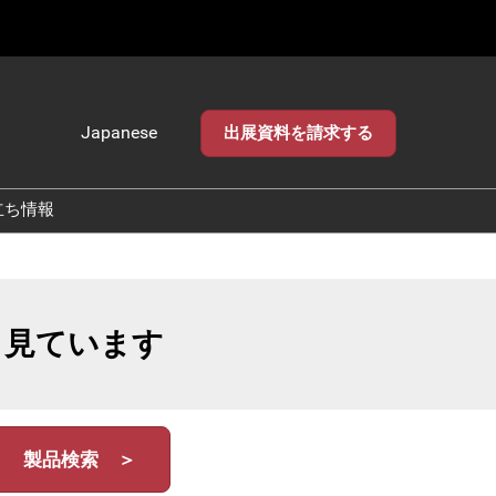
Japanese
出展資料を請求する
Japanese
English
立ち情報
も見ています
製品検索 ＞