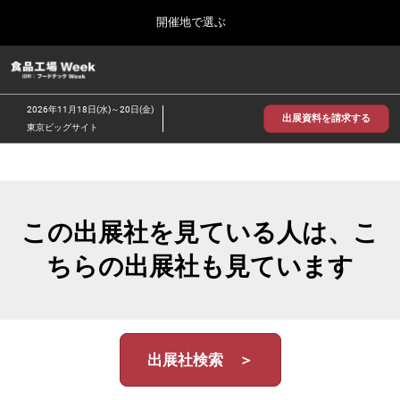
Press
ス
開催地で選ぶ
Escape
キ
to
ッ
close
食品工場 Week
グ
プ
the
ロ
2026年09月30日
し
ー
menu.
インテックス大阪/INTEX Osaka
2026年11月18日(水)～20日(金)
バ
出展資料を請求する
て
東京ビッグサイト
ル
進
ナ
【2026年9月】大阪展
ビ
む
2026年09月30日
ゲ
インテックス大阪 / INTEX Osaka, Japan
ー
シ
この出展社を見ている人は、こ
ョ
【2026年11月】東京展
ン
2026年11月18日
ちらの出展社も見ています
を
東京ビッグサイト/Tokyo Big Sight
折
り
た
た
む
出展社検索 ＞