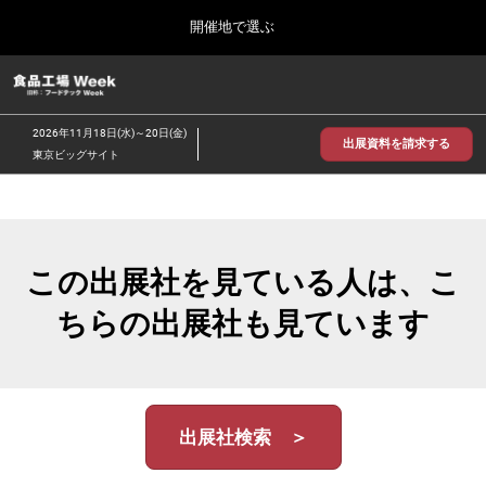
Press
ス
開催地で選ぶ
Escape
キ
to
ッ
close
食品工場 Week
グ
プ
the
ロ
2026年09月30日
し
ー
menu.
インテックス大阪/INTEX Osaka
2026年11月18日(水)～20日(金)
バ
出展資料を請求する
て
東京ビッグサイト
ル
進
ナ
【2026年9月】大阪展
ビ
む
2026年09月30日
ゲ
インテックス大阪 / INTEX Osaka, Japan
ー
シ
この出展社を見ている人は、こ
ョ
【2026年11月】東京展
ン
2026年11月18日
ちらの出展社も見ています
を
東京ビッグサイト/Tokyo Big Sight
折
り
た
た
む
出展社検索 ＞