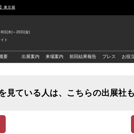
月】東京展
18日(水)～20日(金)
サイト
概要
出展案内
来場案内
前回結果報告
プレス
お役
品工場の自動化・DX展 東
品安全・衛生イノベーシ
を見ている人は、こちらの出展社
ン展
の資源循環・環境対応フ
ア
品工場の安全対策・環境
善フェア