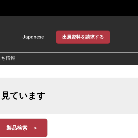
Japanese
出展資料を請求する
Japanese
English
立ち情報
も見ています
製品検索 ＞