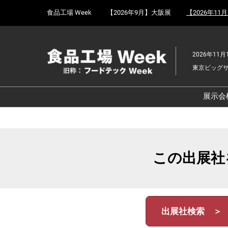
Press
ス
食品工場 Week
【2026年9月】大阪展
【2026年11
Escape
キ
to
ッ
close
プ
the
2026年11月
し
menu.
東京ビッグ
て
進
む
展示会
食
京
食
この出展社
ョ
食
ェ
食
出展社検索 ＞
改