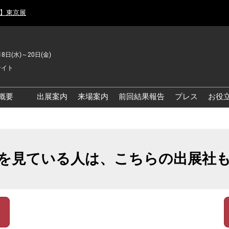
月】東京展
18日(水)～20日(金)
サイト
概要
出展案内
来場案内
前回結果報告
プレス
お役
品工場の自動化・DX展 東
品安全・衛生イノベーシ
を見ている人は、こちらの出展社
ン展
の資源循環・環境対応フ
ア
品工場の安全対策・環境
善フェア