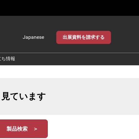
Japanese
出展資料を請求する
Japanese
English
立ち情報
も見ています
製品検索 ＞