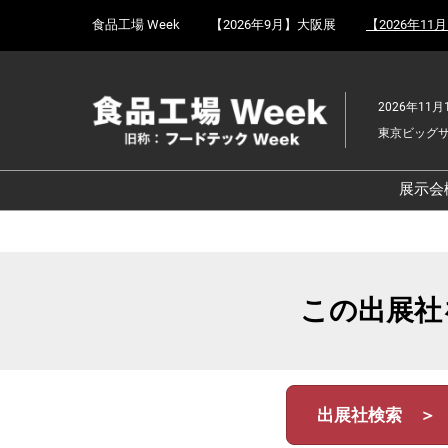
Press
ス
食品工場 Week
【2026年9月】大阪展
【2026年11
Escape
キ
to
ッ
close
プ
the
2026年11月
し
menu.
東京ビッグ
て
進
む
展示会
食
京
食
この出展社
ョ
食
ェ
食
出展社検索 ＞
改