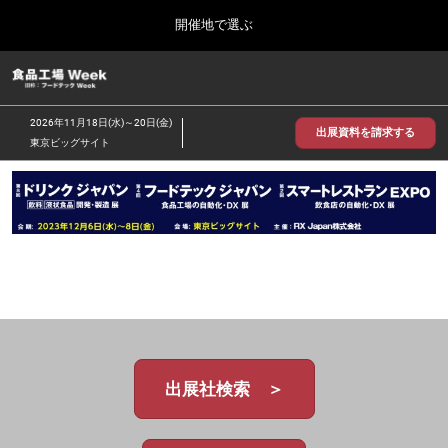
Press
ス
開催地で選ぶ
Escape
キ
to
ッ
close
食品工場 Week
グ
プ
the
ロ
2026年09月30日
し
ー
menu.
インテックス大阪/INTEX Osaka
2026年11月18日(水)～20日(金)
バ
出展資料を請求する
て
東京ビッグサイト
ル
進
ナ
【2026年9月】大阪展
ビ
む
2026年09月30日
ゲ
インテックス大阪 / INTEX Osaka, Japan
ー
シ
ョ
【2026年11月】東京展
ン
2026年11月18日
を
東京ビッグサイト/Tokyo Big Sight
折
り
た
た
む
出展社検索 ＞