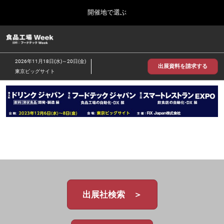
Press
ス
開催地で選ぶ
Escape
キ
to
ッ
close
食品工場 Week
グ
プ
the
ロ
2026年09月30日
し
ー
menu.
インテックス大阪/INTEX Osaka
2026年11月18日(水)～20日(金)
バ
出展資料を請求する
て
東京ビッグサイト
ル
進
ナ
【2026年9月】大阪展
ビ
む
2026年09月30日
ゲ
インテックス大阪 / INTEX Osaka, Japan
ー
シ
ョ
【2026年11月】東京展
ン
2026年11月18日
を
東京ビッグサイト/Tokyo Big Sight
折
り
た
た
む
出展社検索 ＞