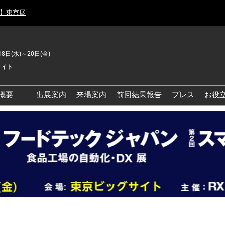
月】東京展
18日(水)～20日(金)
サイト
概要
出展案内
来場案内
前回結果報告
プレス
お役
品工場の自動化・DX展 東
品安全・衛生イノベーシ
ン展
の資源循環・環境対応フ
ア
品工場の安全対策・環境
善フェア