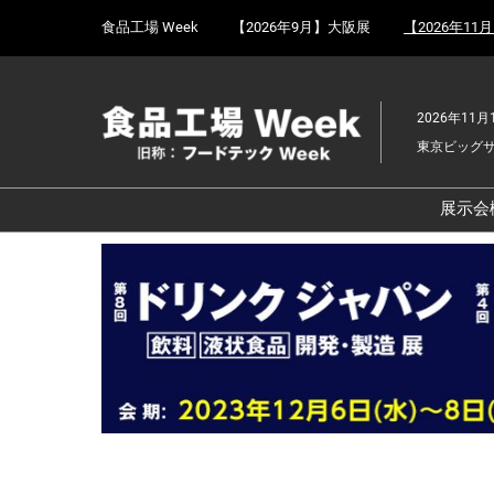
Press
ス
食品工場 Week
【2026年9月】大阪展
【2026年11
Escape
キ
to
ッ
close
プ
the
2026年11月
し
menu.
東京ビッグ
て
進
む
展示会
食
京
食
ョ
食
ェ
食
改