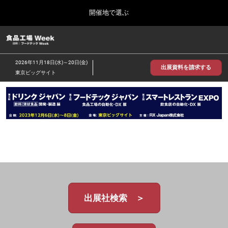
Press
ス
開催地で選ぶ
Escape
キ
to
ッ
close
食品工場 Week
グ
プ
the
ロ
2026年09月30日
し
ー
menu.
インテックス大阪/INTEX Osaka
2026年11月18日(水)～20日(金)
バ
出展資料を請求する
て
東京ビッグサイト
ル
進
ナ
【2026年9月】大阪展
ビ
む
2026年09月30日
ゲ
インテックス大阪 / INTEX Osaka, Japan
ー
シ
ョ
【2026年11月】東京展
ン
2026年11月18日
を
東京ビッグサイト/Tokyo Big Sight
折
り
た
た
む
出展社検索 ＞