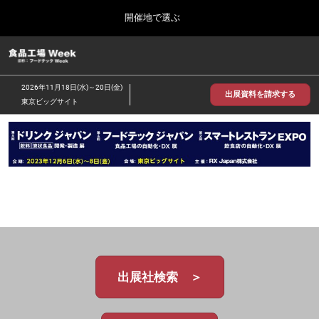
Press
ス
開催地で選ぶ
Escape
キ
to
ッ
close
食品工場 Week
グ
プ
the
ロ
2026年09月30日
し
ー
menu.
インテックス大阪/INTEX Osaka
2026年11月18日(水)～20日(金)
バ
出展資料を請求する
て
東京ビッグサイト
ル
進
ナ
【2026年9月】大阪展
ビ
む
2026年09月30日
ゲ
インテックス大阪 / INTEX Osaka, Japan
ー
シ
ョ
【2026年11月】東京展
ン
2026年11月18日
を
東京ビッグサイト/Tokyo Big Sight
折
り
た
た
む
出展社検索 ＞