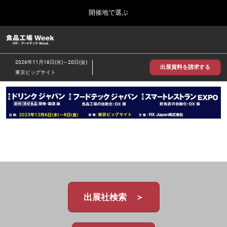
Press
ス
開催地で選ぶ
Escape
キ
to
ッ
close
食品工場 Week
グ
プ
the
ロ
2026年09月30日
し
ー
menu.
インテックス大阪/INTEX Osaka
2026年11月18日(水)～20日(金)
バ
出展資料を請求する
て
東京ビッグサイト
ル
進
ナ
【2026年9月】大阪展
ビ
む
2026年09月30日
ゲ
インテックス大阪 / INTEX Osaka, Japan
ー
シ
ョ
【2026年11月】東京展
ン
2026年11月18日
を
東京ビッグサイト/Tokyo Big Sight
折
り
た
た
む
出展社検索 ＞