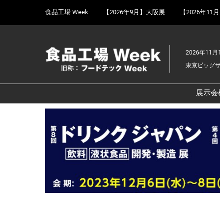
Press
ス
食品工場 Week
【2026年9月】大阪展
【2026年11
Escape
キ
to
ッ
close
プ
the
2026年11月
し
menu.
東京ビッグ
て
進
む
展示会
食
京
食
ョ
食
ェ
食
改