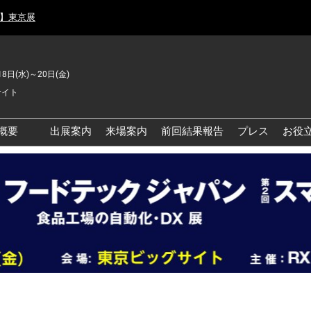
月】東京展
18日(水)～20日(金)
サイト
概要
出展案内
来場案内
前回結果報告
プレス
お役
品工場の自動化・DX展 東
品安全・衛生イノベーシ
ン展
の資源循環・環境対応フ
ア
品工場の安全対策・環境
善フェア