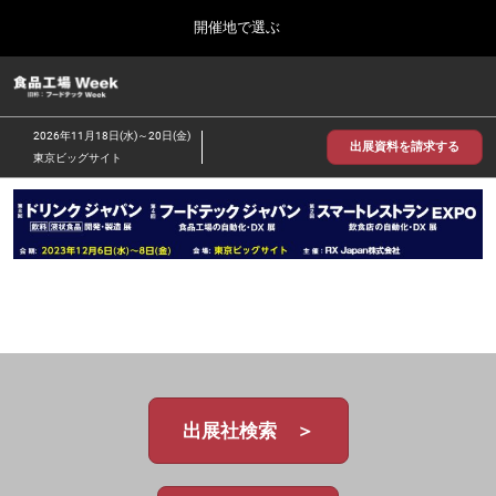
Press
ス
開催地で選ぶ
Escape
キ
to
ッ
close
食品工場 Week
グ
プ
the
ロ
2026年09月30日
し
ー
menu.
インテックス大阪/INTEX Osaka
2026年11月18日(水)～20日(金)
バ
出展資料を請求する
て
東京ビッグサイト
ル
進
ナ
【2026年9月】大阪展
ビ
む
2026年09月30日
ゲ
インテックス大阪 / INTEX Osaka, Japan
ー
シ
ョ
【2026年11月】東京展
ン
2026年11月18日
を
東京ビッグサイト/Tokyo Big Sight
折
り
た
た
む
出展社検索 ＞