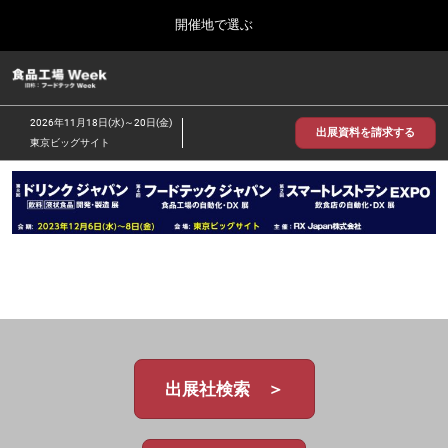
Press
ス
開催地で選ぶ
Escape
キ
to
ッ
close
食品工場 Week
グ
プ
the
ロ
2026年09月30日
し
ー
menu.
インテックス大阪/INTEX Osaka
2026年11月18日(水)～20日(金)
バ
出展資料を請求する
て
東京ビッグサイト
ル
進
ナ
【2026年9月】大阪展
ビ
む
2026年09月30日
ゲ
インテックス大阪 / INTEX Osaka, Japan
ー
シ
ョ
【2026年11月】東京展
ン
2026年11月18日
を
東京ビッグサイト/Tokyo Big Sight
折
り
た
た
む
出展社検索 ＞