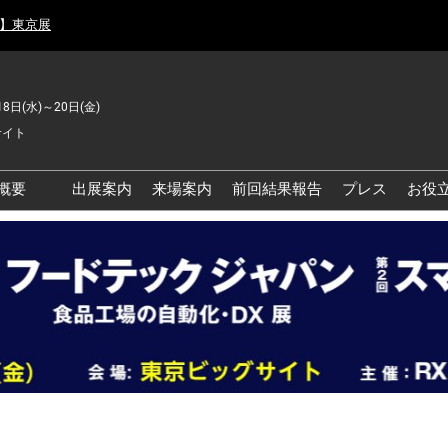
月】東京展
18日(水)～20日(金)
サイト
概要
出展案内
来場案内
前回結果報告
プレス
お役
品工場の自動化・DX展 東
品安全・衛生イノベーシ
ン展
の資源循環・環境対応フ
ア
品工場の安全対策・環境
善フェア