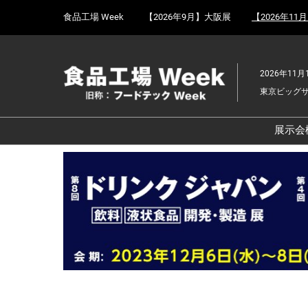
Press
ス
食品工場 Week
【2026年9月】大阪展
【2026年11
Escape
キ
to
ッ
close
プ
the
2026年11月
し
menu.
東京ビッグ
て
進
む
展示会
食
京
食
ョ
食
ェ
食
改