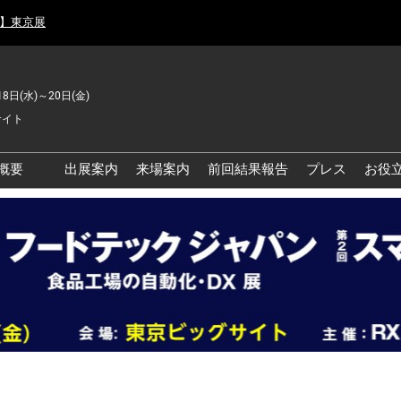
月】東京展
18日(水)～20日(金)
サイト
概要
出展案内
来場案内
前回結果報告
プレス
お役
品工場の自動化・DX展 東
品安全・衛生イノベーシ
ン展
の資源循環・環境対応フ
ア
品工場の安全対策・環境
善フェア