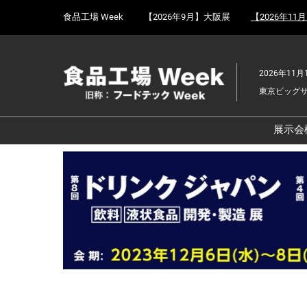
Press
ス
食品工場 Week
【2026年9月】大阪展
【2026年11
Escape
キ
to
ッ
close
プ
the
2026年11月
し
menu.
東京ビッグ
て
進
む
展示会
食
京
食
ョ
食
ェ
食
改