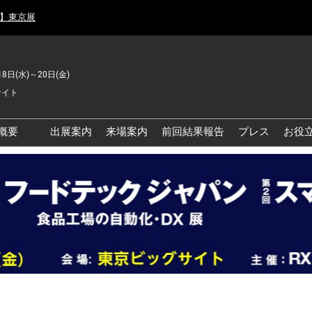
月】東京展
18日(水)～20日(金)
サイト
概要
出展案内
来場案内
前回結果報告
プレス
お役
品工場の自動化・DX展 東
品安全・衛生イノベーシ
ン展
の資源循環・環境対応フ
ア
品工場の安全対策・環境
善フェア