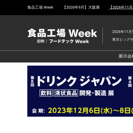
Press
ス
食品工場 Week
【2026年9月】大阪展
【2026年11
Escape
キ
to
ッ
close
プ
the
2026年11月
し
menu.
東京ビッグ
て
進
む
展示会
食
京
食
ョ
食
ェ
食
改