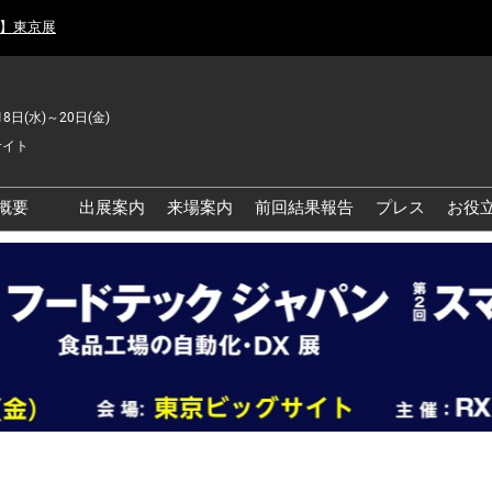
月】東京展
18日(水)～20日(金)
サイト
概要
出展案内
来場案内
前回結果報告
プレス
お役
品工場の自動化・DX展 東
品安全・衛生イノベーシ
ン展
の資源循環・環境対応フ
ア
品工場の安全対策・環境
善フェア