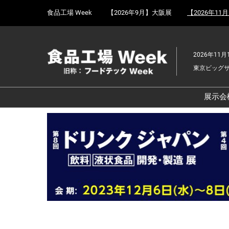
Press
ス
食品工場 Week
【2026年9月】大阪展
【2026年11
Escape
キ
to
ッ
close
プ
the
2026年11月
し
menu.
東京ビッグ
て
進
む
展示会
食
京
食
ョ
食
ェ
食
改