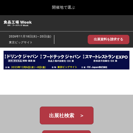
Press
ス
開催地で選ぶ
Escape
キ
to
ッ
close
食品工場 Week
グ
プ
the
ロ
2026年09月30日
し
ー
menu.
インテックス大阪/INTEX Osaka
2026年11月18日(水)～20日(金)
バ
出展資料を請求する
て
東京ビッグサイト
ル
進
ナ
【2026年9月】大阪展
ビ
む
2026年09月30日
ゲ
インテックス大阪 / INTEX Osaka, Japan
ー
シ
ョ
【2026年11月】東京展
ン
2026年11月18日
を
東京ビッグサイト/Tokyo Big Sight
折
り
た
た
む
出展社検索 ＞