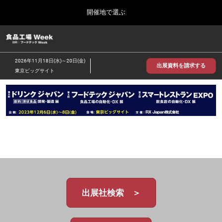
Press
ス
開催地で選ぶ
Escape
キ
to
ッ
close
食品工場 Week
グ
プ
the
ロ
2026年09月30日
し
ー
menu.
インテックス大阪/INTEX Osaka
2026年11月18日(水)～20日(金)
バ
出展資料を請求する
て
東京ビッグサイト
ル
進
ナ
【2026年9月】大阪展
ビ
む
2026年09月30日
ゲ
インテックス大阪 / INTEX Osaka, Japan
ー
シ
ョ
【2026年11月】東京展
ン
2026年11月18日
を
東京ビッグサイト/Tokyo Big Sight
折
り
た
た
む
出展社検索 ＞