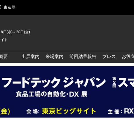
月】東京展
18日(水)～20日(金)
サイト
概要
出展案内
来場案内
前回結果報告
プレス
お役
品工場の自動化・DX展 東
品安全・衛生イノベーシ
ン展
の資源循環・環境対応フ
ア
品工場の安全対策・環境
善フェア