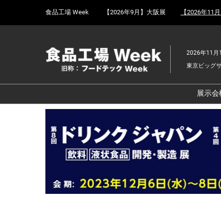
Press
ス
食品工場 Week
【2026年9月】大阪展
【2026年11
Escape
キ
to
ッ
close
プ
the
2026年11月
し
menu.
東京ビッグ
て
進
む
展示会
食
京
食
ョ
食
ェ
食
改