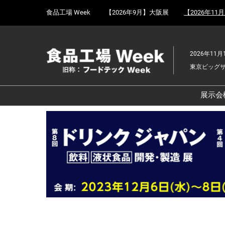
Press
ス
食品工場 Week
【2026年9月】大阪展
【2026年11
Escape
キ
to
ッ
close
プ
the
2026年11月
し
menu.
東京ビッグ
て
進
む
展示会
食
京
食
ョ
食
ェ
食
改