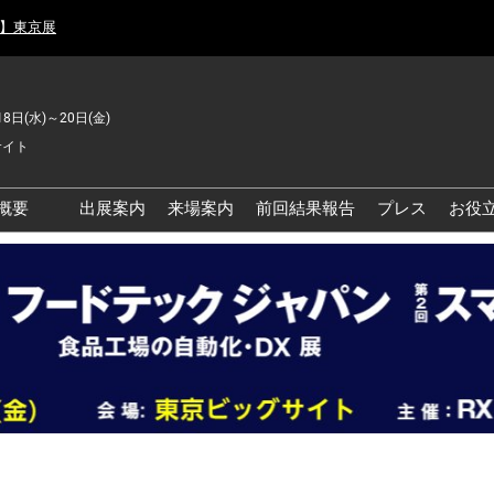
月】東京展
18日(水)～20日(金)
サイト
概要
出展案内
来場案内
前回結果報告
プレス
お役
品工場の自動化・DX展 東
品安全・衛生イノベーシ
ン展
の資源循環・環境対応フ
ア
品工場の安全対策・環境
善フェア