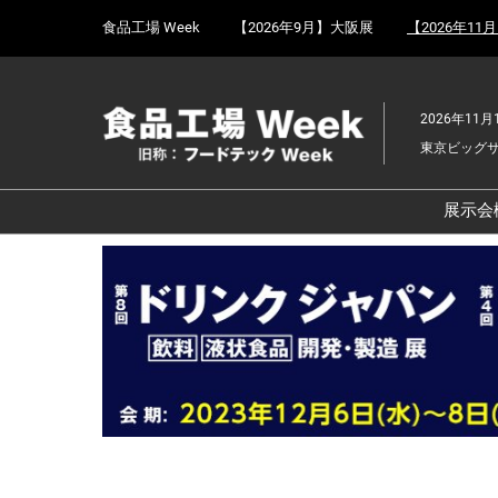
Press
ス
食品工場 Week
【2026年9月】大阪展
【2026年11
Escape
キ
to
ッ
close
プ
the
2026年11月
し
menu.
東京ビッグ
て
進
む
展示会
食
京
食
ョ
食
ェ
食
改