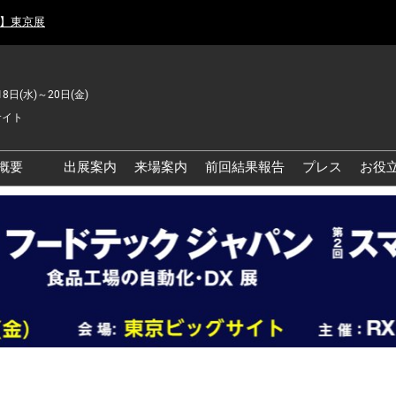
月】東京展
18日(水)～20日(金)
サイト
概要
出展案内
来場案内
前回結果報告
プレス
お役
品工場の自動化・DX展 東
品安全・衛生イノベーシ
ン展
の資源循環・環境対応フ
ア
品工場の安全対策・環境
善フェア