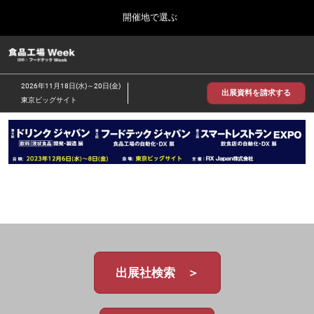
Press
ス
開催地で選ぶ
Escape
キ
to
ッ
close
食品工場 Week
グ
プ
the
ロ
2026年09月30日
し
ー
menu.
インテックス大阪/INTEX Osaka
2026年11月18日(水)～20日(金)
バ
出展資料を請求する
て
東京ビッグサイト
ル
進
ナ
【2026年9月】大阪展
ビ
む
2026年09月30日
ゲ
インテックス大阪 / INTEX Osaka, Japan
ー
シ
ョ
【2026年11月】東京展
ン
2026年11月18日
を
東京ビッグサイト/Tokyo Big Sight
折
り
た
た
む
出展社検索 ＞