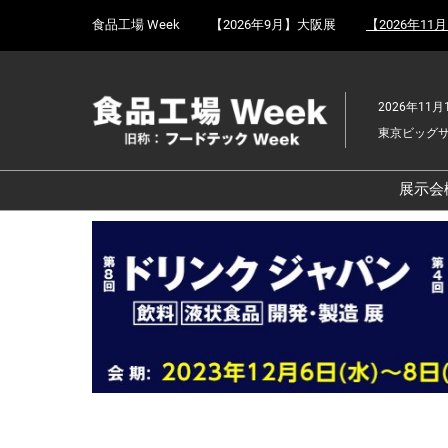
Press
ス
食品工場 Week
【2026年9月】大阪展
【2026年11
Escape
キ
to
ッ
close
プ
the
2026年11月
し
menu.
東京ビッグ
て
進
む
展示会
食
京
食
ョ
食
ェ
食
改