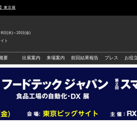
月】東京展
18日(水)～20日(金)
サイト
概要
出展案内
来場案内
前回結果報告
プレス
お役
品工場の自動化・DX展 東
品安全・衛生イノベーシ
ン展
の資源循環・環境対応フ
ア
品工場の安全対策・環境
善フェア