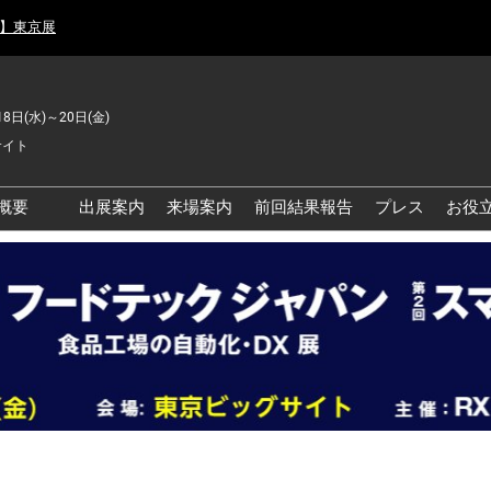
月】東京展
18日(水)～20日(金)
サイト
概要
出展案内
来場案内
前回結果報告
プレス
お役
品工場の自動化・DX展 東
品安全・衛生イノベーシ
ン展
の資源循環・環境対応フ
ア
品工場の安全対策・環境
善フェア