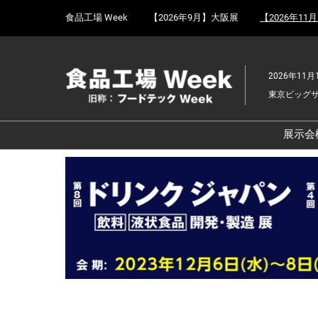
Press
ス
食品工場 Week
【2026年9月】大阪展
【2026年11
Escape
キ
to
ッ
close
プ
the
2026年11月
し
menu.
東京ビッグ
て
進
む
展示会
食
京
食
ョ
食
ェ
食
改