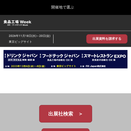
Press
ス
開催地で選ぶ
Escape
キ
to
ッ
close
食品工場 Week
グ
プ
the
ロ
2026年09月30日
し
ー
menu.
インテックス大阪/INTEX Osaka
2026年11月18日(水)～20日(金)
バ
出展資料を請求する
て
東京ビッグサイト
ル
進
ナ
【2026年9月】大阪展
ビ
む
2026年09月30日
ゲ
インテックス大阪 / INTEX Osaka, Japan
ー
シ
ョ
【2026年11月】東京展
ン
2026年11月18日
を
東京ビッグサイト/Tokyo Big Sight
折
り
た
た
む
出展社検索 ＞