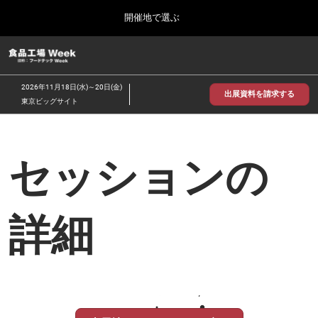
Press
ス
開催地で選ぶ
Escape
キ
to
ッ
close
食品工場 Week
グ
プ
the
ロ
2026年09月30日
し
ー
menu.
インテックス大阪/INTEX Osaka
2026年11月18日(水)～20日(金)
バ
出展資料を請求する
て
東京ビッグサイト
ル
進
ナ
【2026年9月】大阪展
ビ
む
2026年09月30日
ゲ
インテックス大阪 / INTEX Osaka, Japan
ー
セッションの
シ
ョ
【2026年11月】東京展
ン
2026年11月18日
を
東京ビッグサイト/Tokyo Big Sight
詳細
折
り
た
た
む