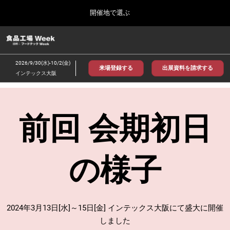
Press
ス
開催地で選ぶ
Escape
キ
to
ッ
close
食品工場 Week
グ
プ
the
ロ
2026年09月30日
し
ー
menu.
インテックス大阪/INTEX Osaka
2026/9/30(水)-10/2(金)
バ
来場登録する
出展資料を請求する
て
インテックス大阪
ル
進
ナ
【2026年9月】大阪展
ビ
む
2026年09月30日
ゲ
インテックス大阪 / INTEX Osaka, Japan
ー
前回 会期初日
シ
ョ
【2026年11月】東京展
ン
2026年11月18日
を
東京ビッグサイト/Tokyo Big Sight
の様子
折
り
た
た
む
2024年3月13日[水]～15日[金] インテックス大阪にて盛大に開催
しました